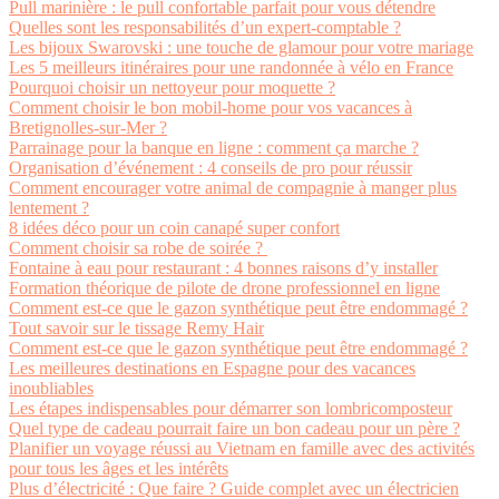
Pull marinière : le pull confortable parfait pour vous détendre
Quelles sont les responsabilités d’un expert-comptable ?
Les bijoux Swarovski : une touche de glamour pour votre mariage
Les 5 meilleurs itinéraires pour une randonnée à vélo en France
Pourquoi choisir un nettoyeur pour moquette ?
Comment choisir le bon mobil-home pour vos vacances à
Bretignolles-sur-Mer ?
Parrainage pour la banque en ligne : comment ça marche ?
Organisation d’événement : 4 conseils de pro pour réussir
Comment encourager votre animal de compagnie à manger plus
lentement ?
8 idées déco pour un coin canapé super confort
Comment choisir sa robe de soirée ?
Fontaine à eau pour restaurant : 4 bonnes raisons d’y installer
Formation théorique de pilote de drone professionnel en ligne
Comment est-ce que le gazon synthétique peut être endommagé ?
Tout savoir sur le tissage Remy Hair
Comment est-ce que le gazon synthétique peut être endommagé ?
Les meilleures destinations en Espagne pour des vacances
inoubliables
Les étapes indispensables pour démarrer son lombricomposteur
Quel type de cadeau pourrait faire un bon cadeau pour un père ?
Planifier un voyage réussi au Vietnam en famille avec des activités
pour tous les âges et les intérêts
Plus d’électricité : Que faire ? Guide complet avec un électricien