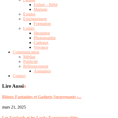
Enfant – Bébé
Mariage
Emploi
Enseignement
Formation
Loisirs
Shopping
Photographie
Cadeaux
Voyance
Communication
Médias
Publicité
Référencement
Annuaires
Contact
Lire Aussi
x
Bijoux Fantaisies et Gadgets Surprenants :...
mars 21, 2025
Les Foulards et les Looks Écoresponsables...