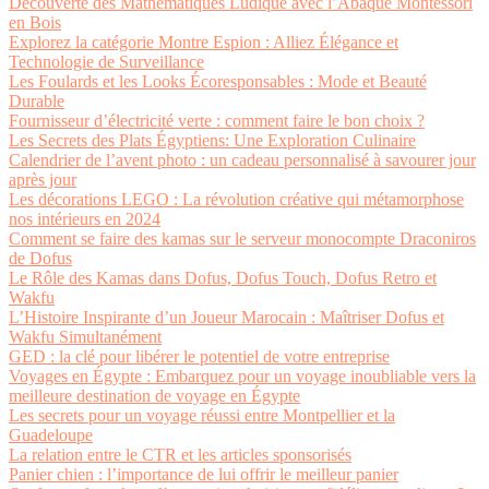
Découverte des Mathématiques Ludique avec l’Abaque Montessori
en Bois
Explorez la catégorie Montre Espion : Alliez Élégance et
Technologie de Surveillance
Les Foulards et les Looks Écoresponsables : Mode et Beauté
Durable
Fournisseur d’électricité verte : comment faire le bon choix ?
Les Secrets des Plats Égyptiens: Une Exploration Culinaire
Calendrier de l’avent photo : un cadeau personnalisé à savourer jour
après jour
Les décorations LEGO : La révolution créative qui métamorphose
nos intérieurs en 2024
Comment se faire des kamas sur le serveur monocompte Draconiros
de Dofus
Le Rôle des Kamas dans Dofus, Dofus Touch, Dofus Retro et
Wakfu
L’Histoire Inspirante d’un Joueur Marocain : Maîtriser Dofus et
Wakfu Simultanément
GED : la clé pour libérer le potentiel de votre entreprise
Voyages en Égypte : Embarquez pour un voyage inoubliable vers la
meilleure destination de voyage en Égypte
Les secrets pour un voyage réussi entre Montpellier et la
Guadeloupe
La relation entre le CTR et les articles sponsorisés
Panier chien : l’importance de lui offrir le meilleur panier