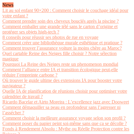
News
Lit au sol enfant 90×200 : Comment choisir le couchage idéal pour
votre enfant ?
Comment prendre soin des cheveux bouclés après la piscine ?
Comment emballer une grande télé sans le carton d’origine et
protéger ses objets high-tech ?
8 conseils pour réussir ses photos de rue en voyage
Comment créer une bibliothèque murale esthétique et pratique ?
Comment trouver l’assurance voiture la moins chère au Maroc?
Quel cartable Reine des Neiges fille choisir ? Notre sélection
magique
Pourquoi La Reine des Neiges reste un phenomenon mondial
Comment l’alliance entre IA et transition écologique peut-elle
réduire l’empreinte carbone ?
Où trouver le guide ultime des extensions IA pour booster votre
navigateur ?
Quelle IA de planification de réunions choisir pour optimiser votre
calendrier de travail ?
Ricardo Bacelar et Airto Moreira : L’excellence jazz avec Dooweet
Comment démaquiller sa peau en profondeur sans l’agresser ni
l’assécher ?
Comment choisir la meilleure assurance voyage selon son profil ?
Comment poser du papier peint soi-même sans que ça se décolle ?
Fonds à Rendement Absolu : Mythe ou Réelle Protection contre les