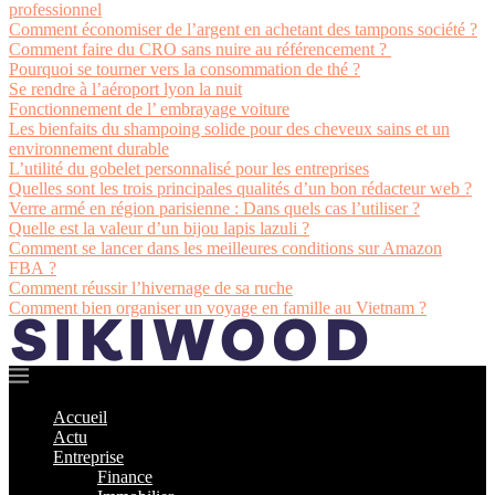
professionnel
Comment économiser de l’argent en achetant des tampons société ?
Comment faire du CRO sans nuire au référencement ?
Pourquoi se tourner vers la consommation de thé ?
Se rendre à l’aéroport lyon la nuit
Fonctionnement de l’ embrayage voiture
Les bienfaits du shampoing solide pour des cheveux sains et un
environnement durable
L’utilité du gobelet personnalisé pour les entreprises
Quelles sont les trois principales qualités d’un bon rédacteur web ?
Verre armé en région parisienne : Dans quels cas l’utiliser ?
Quelle est la valeur d’un bijou lapis lazuli ?
Comment se lancer dans les meilleures conditions sur Amazon
FBA ?
Comment réussir l’hivernage de sa ruche
Comment bien organiser un voyage en famille au Vietnam ?
Accueil
Actu
Entreprise
Finance