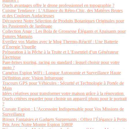
Baisses ?
Quels avantages offre le drone professionnel en topographie ?
Cuisine Tendance : L’Alliance du Rétro-Chic, des Matières Brutes
et des Couleurs Audacieuses
Découvrez Notre Sélection de Produits Botaniques Originales pour
les Passionnés de Jardinage
Collection Ange : Les Bola de Grossesse Élégants et Apaisants pour
Futures Mamans
Éveillez vos Matins avec le Mug Thermo-Réactif : Une Batterie
d’Énergie Visuelle
Préparation à la Pêche à la Truite et L’Essentiel d’un Générateur
Électrique
Pare-brises touring, racing ou standard : lequel choisir pour votre
moto ?
Caméras Espion WiFi : Longue Autonomie et Surveillance Haute
Définition avec Vision Infrarouge
Traceurs GPS pour Véhicules : Sécurité et Technologie à Portée de
Main
Idées créatives pour transformer votre maison grâce à la rénovation
Quels critères regarder pour choisir un appareil photo pour le portrait
?
Cravate Espion : L’Accessoire Indispensable pour Vos Missions de
Surveillance
Bijoux Fantaisies et Gadgets Surprenants : Offrez l’Élégance à Petits
Prix Avec Notre Montre Espion 1080P