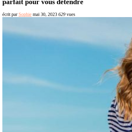
parfait pour vous détendre
écrit par
Sophie
mai 30, 2023
629
vues