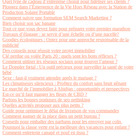
Quel type de cadeau d’entreprise choisir pour fidéliser ses clients ?
Plongez dans l’Émergence de la Vie Hors Réseau avec la Station de
Production Solaire Portable
Comment suivre une formation SEM Search Marketing ?
Bien choisir son sac banane
Tout ce que vous devez faire pour préparer votre premier marathon
Travaux d’élagage : se servir d’une échelle ou d’une nacelle?
Goodies écologiques : Optez pour une approche responsable de la
publicité
Des conseils pour réussir votre projet immobilier
Clé perdue ou volée Paris 20 : quels sont les bons réflexes ?
Comment utiliser les réseaux sociaux pour trouver l’amour ?
Le Doppler fœtal : Un outil précieux pour surveiller la santé de votre
bébé
Sexe : faut-il vraiment attendre après le mariage ?
Les climatiseurs silencieux : Profitez du confort sans bruit gênant
Le marché de l’immobilier à Abidjan : opportunités et perspectives
Est-ce qu’il faut manger les fleurs de CBD ?
Parlons les bonnes pratiques de seo netlinking
Quelles activités proposer aux plus petits ?
Guide pour optimiser le délai de livraison de vos commandes
Comment gagner de la place dans un petit bureau ?
Conseils pour emballer des parfums pour les envoyer par colis
Pourquoi la classe verte est la meilleure des vacances pour enfant ?
Comment entretenir canapé et pouf en tissu ?