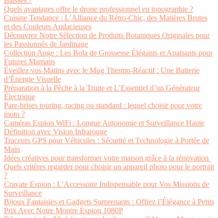
Baisses ?
Quels avantages offre le drone professionnel en topographie ?
Cuisine Tendance : L’Alliance du Rétro-Chic, des Matières Brutes
et des Couleurs Audacieuses
Découvrez Notre Sélection de Produits Botaniques Originales pour
les Passionnés de Jardinage
Collection Ange : Les Bola de Grossesse Élégants et Apaisants pour
Futures Mamans
Éveillez vos Matins avec le Mug Thermo-Réactif : Une Batterie
d’Énergie Visuelle
Préparation à la Pêche à la Truite et L’Essentiel d’un Générateur
Électrique
Pare-brises touring, racing ou standard : lequel choisir pour votre
moto ?
Caméras Espion WiFi : Longue Autonomie et Surveillance Haute
Définition avec Vision Infrarouge
Traceurs GPS pour Véhicules : Sécurité et Technologie à Portée de
Main
Idées créatives pour transformer votre maison grâce à la rénovation
Quels critères regarder pour choisir un appareil photo pour le portrait
?
Cravate Espion : L’Accessoire Indispensable pour Vos Missions de
Surveillance
Bijoux Fantaisies et Gadgets Surprenants : Offrez l’Élégance à Petits
Prix Avec Notre Montre Espion 1080P