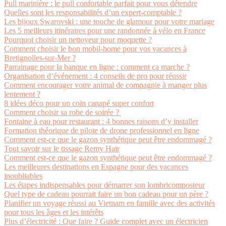
Pull marinière : le pull confortable parfait pour vous détendre
Quelles sont les responsabilités d’un expert-comptable ?
Les bijoux Swarovski : une touche de glamour pour votre mariage
Les 5 meilleurs itinéraires pour une randonnée à vélo en France
Pourquoi choisir un nettoyeur pour moquette ?
Comment choisir le bon mobil-home pour vos vacances à
Bretignolles-sur-Mer ?
Parrainage pour la banque en ligne : comment ça marche ?
Organisation d’événement : 4 conseils de pro pour réussir
Comment encourager votre animal de compagnie à manger plus
lentement ?
8 idées déco pour un coin canapé super confort
Comment choisir sa robe de soirée ?
Fontaine à eau pour restaurant : 4 bonnes raisons d’y installer
Formation théorique de pilote de drone professionnel en ligne
Comment est-ce que le gazon synthétique peut être endommagé ?
Tout savoir sur le tissage Remy Hair
Comment est-ce que le gazon synthétique peut être endommagé ?
Les meilleures destinations en Espagne pour des vacances
inoubliables
Les étapes indispensables pour démarrer son lombricomposteur
Quel type de cadeau pourrait faire un bon cadeau pour un père ?
Planifier un voyage réussi au Vietnam en famille avec des activités
pour tous les âges et les intérêts
Plus d’électricité : Que faire ? Guide complet avec un électricien