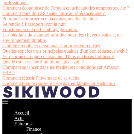
professionnel
Comment économiser de l’argent en achetant des tampons société ?
Comment faire du CRO sans nuire au référencement ?
Pourquoi se tourner vers la consommation de thé ?
Se rendre à l’aéroport lyon la nuit
Fonctionnement de l’ embrayage voiture
Les bienfaits du shampoing solide pour des cheveux sains et un
environnement durable
L’utilité du gobelet personnalisé pour les entreprises
Quelles sont les trois principales qualités d’un bon rédacteur web ?
Verre armé en région parisienne : Dans quels cas l’utiliser ?
Quelle est la valeur d’un bijou lapis lazuli ?
Comment se lancer dans les meilleures conditions sur Amazon
FBA ?
Comment réussir l’hivernage de sa ruche
Comment bien organiser un voyage en famille au Vietnam ?
Accueil
Actu
Entreprise
Finance