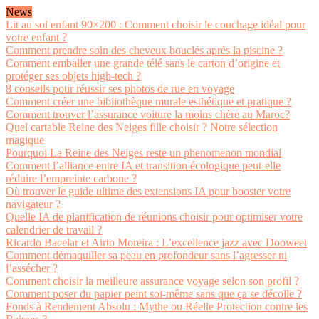
News
Lit au sol enfant 90×200 : Comment choisir le couchage idéal pour
votre enfant ?
Comment prendre soin des cheveux bouclés après la piscine ?
Comment emballer une grande télé sans le carton d’origine et
protéger ses objets high-tech ?
8 conseils pour réussir ses photos de rue en voyage
Comment créer une bibliothèque murale esthétique et pratique ?
Comment trouver l’assurance voiture la moins chère au Maroc?
Quel cartable Reine des Neiges fille choisir ? Notre sélection
magique
Pourquoi La Reine des Neiges reste un phenomenon mondial
Comment l’alliance entre IA et transition écologique peut-elle
réduire l’empreinte carbone ?
Où trouver le guide ultime des extensions IA pour booster votre
navigateur ?
Quelle IA de planification de réunions choisir pour optimiser votre
calendrier de travail ?
Ricardo Bacelar et Airto Moreira : L’excellence jazz avec Dooweet
Comment démaquiller sa peau en profondeur sans l’agresser ni
l’assécher ?
Comment choisir la meilleure assurance voyage selon son profil ?
Comment poser du papier peint soi-même sans que ça se décolle ?
Fonds à Rendement Absolu : Mythe ou Réelle Protection contre les