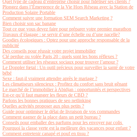
Quel type de cadeau d’entreprise choisir pour fidéliser ses clients ?
Plongez dans l’Émergence de la Vie Hors Réseau avec la Station de
Production Solaire Portable
Comment suivre une formation SEM Search Marketing ?
Bien choisir son sac banane
Tout ce que vous devez faire pour préparer votre premier marathon
Travaux d’élagage : se servir d’une échelle ou d’une nacelle?
Goodies écologiques : Optez pour une approche responsable de la
publicité
Des conseils pour réussir votre projet immobilier
Clé perdue ou volée Paris 20 : quels sont les bons réflexes ?
Comment utiliser les réseaux sociaux pour trouver l’amour ?
Le Doppler fœtal : Un outil précieux pour surveiller la santé de votre
bébé
Sexe : faut-il vraiment attendre après le mariage ?
Les climatiseurs silencieux : Profitez du confort sans bruit gênant
Le marché de l’immobilier à Abidjan : opportunités et perspectives
Est-ce qu’il faut manger les fleurs de CBD ?
Parlons les bonnes pratiques de seo netlinking
Quelles activités proposer aux plus petits ?
Guide pour optimiser le délai de livraison de vos commandes
Comment gagner de la place dans un petit bureau ?
Conseils pour emballer des parfums pour les envoyer par colis
Pourquoi la classe verte est la meilleure des vacances pour enfant ?
Comment entretenir canapé et pouf en tissu ?