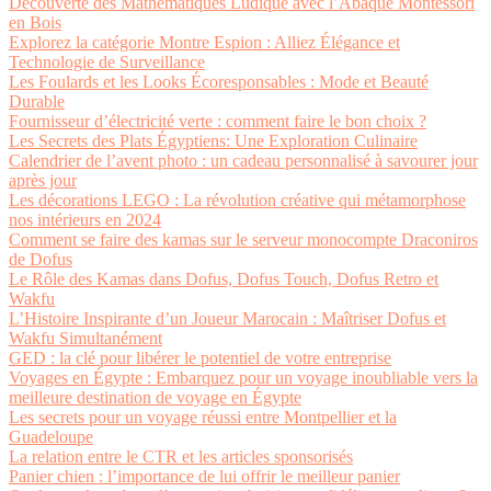
Découverte des Mathématiques Ludique avec l’Abaque Montessori
en Bois
Explorez la catégorie Montre Espion : Alliez Élégance et
Technologie de Surveillance
Les Foulards et les Looks Écoresponsables : Mode et Beauté
Durable
Fournisseur d’électricité verte : comment faire le bon choix ?
Les Secrets des Plats Égyptiens: Une Exploration Culinaire
Calendrier de l’avent photo : un cadeau personnalisé à savourer jour
après jour
Les décorations LEGO : La révolution créative qui métamorphose
nos intérieurs en 2024
Comment se faire des kamas sur le serveur monocompte Draconiros
de Dofus
Le Rôle des Kamas dans Dofus, Dofus Touch, Dofus Retro et
Wakfu
L’Histoire Inspirante d’un Joueur Marocain : Maîtriser Dofus et
Wakfu Simultanément
GED : la clé pour libérer le potentiel de votre entreprise
Voyages en Égypte : Embarquez pour un voyage inoubliable vers la
meilleure destination de voyage en Égypte
Les secrets pour un voyage réussi entre Montpellier et la
Guadeloupe
La relation entre le CTR et les articles sponsorisés
Panier chien : l’importance de lui offrir le meilleur panier