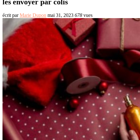
les envoyer par colis
écrit par
Marie Dupon
mai 31, 2023
678
vues