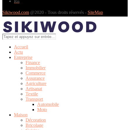
Rss
Sikiwood.com
@2020 - Tous droits réservés -
SiteMap
Accueil
Actu
Entreprise
Finance
Immobilier
Commerce
Assurance
Agriculture
Artisanat
Textile
Transport
Automobile
Moto
Maison
Décoration
Bricolage