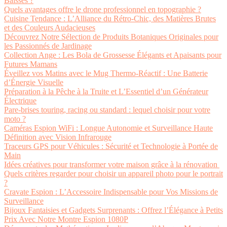
Baisses ?
Quels avantages offre le drone professionnel en topographie ?
Cuisine Tendance : L’Alliance du Rétro-Chic, des Matières Brutes
et des Couleurs Audacieuses
Découvrez Notre Sélection de Produits Botaniques Originales pour
les Passionnés de Jardinage
Collection Ange : Les Bola de Grossesse Élégants et Apaisants pour
Futures Mamans
Éveillez vos Matins avec le Mug Thermo-Réactif : Une Batterie
d’Énergie Visuelle
Préparation à la Pêche à la Truite et L’Essentiel d’un Générateur
Électrique
Pare-brises touring, racing ou standard : lequel choisir pour votre
moto ?
Caméras Espion WiFi : Longue Autonomie et Surveillance Haute
Définition avec Vision Infrarouge
Traceurs GPS pour Véhicules : Sécurité et Technologie à Portée de
Main
Idées créatives pour transformer votre maison grâce à la rénovation
Quels critères regarder pour choisir un appareil photo pour le portrait
?
Cravate Espion : L’Accessoire Indispensable pour Vos Missions de
Surveillance
Bijoux Fantaisies et Gadgets Surprenants : Offrez l’Élégance à Petits
Prix Avec Notre Montre Espion 1080P