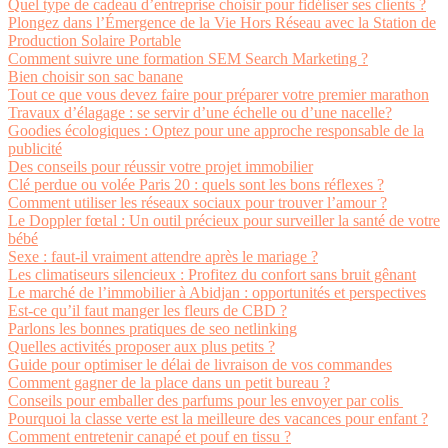
Quel type de cadeau d’entreprise choisir pour fidéliser ses clients ?
Plongez dans l’Émergence de la Vie Hors Réseau avec la Station de
Production Solaire Portable
Comment suivre une formation SEM Search Marketing ?
Bien choisir son sac banane
Tout ce que vous devez faire pour préparer votre premier marathon
Travaux d’élagage : se servir d’une échelle ou d’une nacelle?
Goodies écologiques : Optez pour une approche responsable de la
publicité
Des conseils pour réussir votre projet immobilier
Clé perdue ou volée Paris 20 : quels sont les bons réflexes ?
Comment utiliser les réseaux sociaux pour trouver l’amour ?
Le Doppler fœtal : Un outil précieux pour surveiller la santé de votre
bébé
Sexe : faut-il vraiment attendre après le mariage ?
Les climatiseurs silencieux : Profitez du confort sans bruit gênant
Le marché de l’immobilier à Abidjan : opportunités et perspectives
Est-ce qu’il faut manger les fleurs de CBD ?
Parlons les bonnes pratiques de seo netlinking
Quelles activités proposer aux plus petits ?
Guide pour optimiser le délai de livraison de vos commandes
Comment gagner de la place dans un petit bureau ?
Conseils pour emballer des parfums pour les envoyer par colis
Pourquoi la classe verte est la meilleure des vacances pour enfant ?
Comment entretenir canapé et pouf en tissu ?