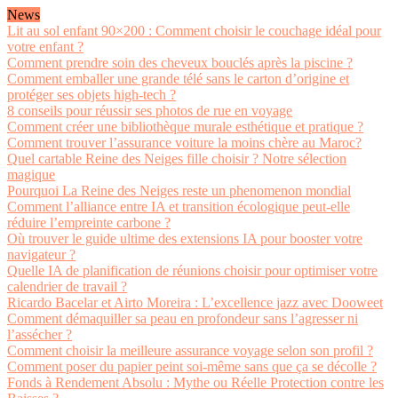
News
Lit au sol enfant 90×200 : Comment choisir le couchage idéal pour
votre enfant ?
Comment prendre soin des cheveux bouclés après la piscine ?
Comment emballer une grande télé sans le carton d’origine et
protéger ses objets high-tech ?
8 conseils pour réussir ses photos de rue en voyage
Comment créer une bibliothèque murale esthétique et pratique ?
Comment trouver l’assurance voiture la moins chère au Maroc?
Quel cartable Reine des Neiges fille choisir ? Notre sélection
magique
Pourquoi La Reine des Neiges reste un phenomenon mondial
Comment l’alliance entre IA et transition écologique peut-elle
réduire l’empreinte carbone ?
Où trouver le guide ultime des extensions IA pour booster votre
navigateur ?
Quelle IA de planification de réunions choisir pour optimiser votre
calendrier de travail ?
Ricardo Bacelar et Airto Moreira : L’excellence jazz avec Dooweet
Comment démaquiller sa peau en profondeur sans l’agresser ni
l’assécher ?
Comment choisir la meilleure assurance voyage selon son profil ?
Comment poser du papier peint soi-même sans que ça se décolle ?
Fonds à Rendement Absolu : Mythe ou Réelle Protection contre les