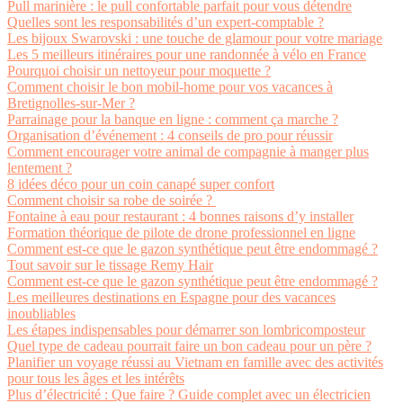
Pull marinière : le pull confortable parfait pour vous détendre
Quelles sont les responsabilités d’un expert-comptable ?
Les bijoux Swarovski : une touche de glamour pour votre mariage
Les 5 meilleurs itinéraires pour une randonnée à vélo en France
Pourquoi choisir un nettoyeur pour moquette ?
Comment choisir le bon mobil-home pour vos vacances à
Bretignolles-sur-Mer ?
Parrainage pour la banque en ligne : comment ça marche ?
Organisation d’événement : 4 conseils de pro pour réussir
Comment encourager votre animal de compagnie à manger plus
lentement ?
8 idées déco pour un coin canapé super confort
Comment choisir sa robe de soirée ?
Fontaine à eau pour restaurant : 4 bonnes raisons d’y installer
Formation théorique de pilote de drone professionnel en ligne
Comment est-ce que le gazon synthétique peut être endommagé ?
Tout savoir sur le tissage Remy Hair
Comment est-ce que le gazon synthétique peut être endommagé ?
Les meilleures destinations en Espagne pour des vacances
inoubliables
Les étapes indispensables pour démarrer son lombricomposteur
Quel type de cadeau pourrait faire un bon cadeau pour un père ?
Planifier un voyage réussi au Vietnam en famille avec des activités
pour tous les âges et les intérêts
Plus d’électricité : Que faire ? Guide complet avec un électricien