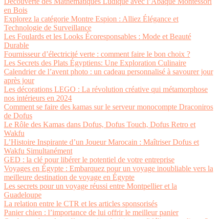
Découverte des Mathématiques Ludique avec l’Abaque Montessori
en Bois
Explorez la catégorie Montre Espion : Alliez Élégance et
Technologie de Surveillance
Les Foulards et les Looks Écoresponsables : Mode et Beauté
Durable
Fournisseur d’électricité verte : comment faire le bon choix ?
Les Secrets des Plats Égyptiens: Une Exploration Culinaire
Calendrier de l’avent photo : un cadeau personnalisé à savourer jour
après jour
Les décorations LEGO : La révolution créative qui métamorphose
nos intérieurs en 2024
Comment se faire des kamas sur le serveur monocompte Draconiros
de Dofus
Le Rôle des Kamas dans Dofus, Dofus Touch, Dofus Retro et
Wakfu
L’Histoire Inspirante d’un Joueur Marocain : Maîtriser Dofus et
Wakfu Simultanément
GED : la clé pour libérer le potentiel de votre entreprise
Voyages en Égypte : Embarquez pour un voyage inoubliable vers la
meilleure destination de voyage en Égypte
Les secrets pour un voyage réussi entre Montpellier et la
Guadeloupe
La relation entre le CTR et les articles sponsorisés
Panier chien : l’importance de lui offrir le meilleur panier