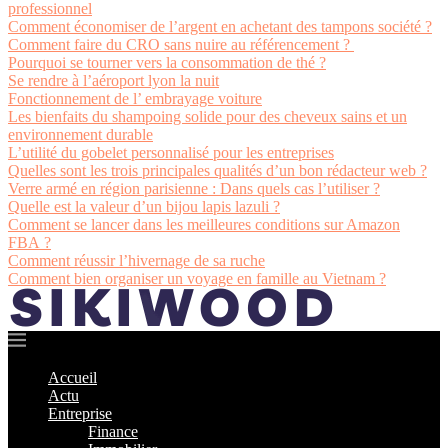
professionnel
Comment économiser de l’argent en achetant des tampons société ?
Comment faire du CRO sans nuire au référencement ?
Pourquoi se tourner vers la consommation de thé ?
Se rendre à l’aéroport lyon la nuit
Fonctionnement de l’ embrayage voiture
Les bienfaits du shampoing solide pour des cheveux sains et un
environnement durable
L’utilité du gobelet personnalisé pour les entreprises
Quelles sont les trois principales qualités d’un bon rédacteur web ?
Verre armé en région parisienne : Dans quels cas l’utiliser ?
Quelle est la valeur d’un bijou lapis lazuli ?
Comment se lancer dans les meilleures conditions sur Amazon
FBA ?
Comment réussir l’hivernage de sa ruche
Comment bien organiser un voyage en famille au Vietnam ?
Accueil
Actu
Entreprise
Finance