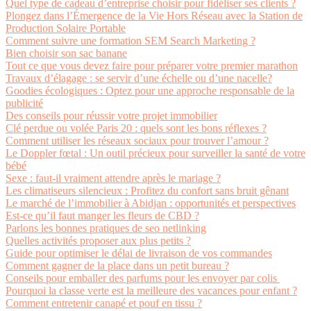
Quel type de cadeau d’entreprise choisir pour fidéliser ses clients ?
Plongez dans l’Émergence de la Vie Hors Réseau avec la Station de
Production Solaire Portable
Comment suivre une formation SEM Search Marketing ?
Bien choisir son sac banane
Tout ce que vous devez faire pour préparer votre premier marathon
Travaux d’élagage : se servir d’une échelle ou d’une nacelle?
Goodies écologiques : Optez pour une approche responsable de la
publicité
Des conseils pour réussir votre projet immobilier
Clé perdue ou volée Paris 20 : quels sont les bons réflexes ?
Comment utiliser les réseaux sociaux pour trouver l’amour ?
Le Doppler fœtal : Un outil précieux pour surveiller la santé de votre
bébé
Sexe : faut-il vraiment attendre après le mariage ?
Les climatiseurs silencieux : Profitez du confort sans bruit gênant
Le marché de l’immobilier à Abidjan : opportunités et perspectives
Est-ce qu’il faut manger les fleurs de CBD ?
Parlons les bonnes pratiques de seo netlinking
Quelles activités proposer aux plus petits ?
Guide pour optimiser le délai de livraison de vos commandes
Comment gagner de la place dans un petit bureau ?
Conseils pour emballer des parfums pour les envoyer par colis
Pourquoi la classe verte est la meilleure des vacances pour enfant ?
Comment entretenir canapé et pouf en tissu ?