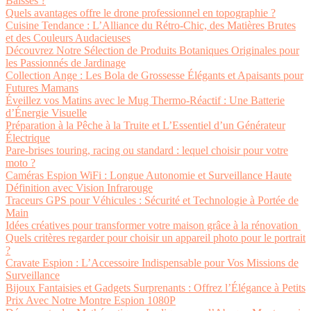
Baisses ?
Quels avantages offre le drone professionnel en topographie ?
Cuisine Tendance : L’Alliance du Rétro-Chic, des Matières Brutes
et des Couleurs Audacieuses
Découvrez Notre Sélection de Produits Botaniques Originales pour
les Passionnés de Jardinage
Collection Ange : Les Bola de Grossesse Élégants et Apaisants pour
Futures Mamans
Éveillez vos Matins avec le Mug Thermo-Réactif : Une Batterie
d’Énergie Visuelle
Préparation à la Pêche à la Truite et L’Essentiel d’un Générateur
Électrique
Pare-brises touring, racing ou standard : lequel choisir pour votre
moto ?
Caméras Espion WiFi : Longue Autonomie et Surveillance Haute
Définition avec Vision Infrarouge
Traceurs GPS pour Véhicules : Sécurité et Technologie à Portée de
Main
Idées créatives pour transformer votre maison grâce à la rénovation
Quels critères regarder pour choisir un appareil photo pour le portrait
?
Cravate Espion : L’Accessoire Indispensable pour Vos Missions de
Surveillance
Bijoux Fantaisies et Gadgets Surprenants : Offrez l’Élégance à Petits
Prix Avec Notre Montre Espion 1080P