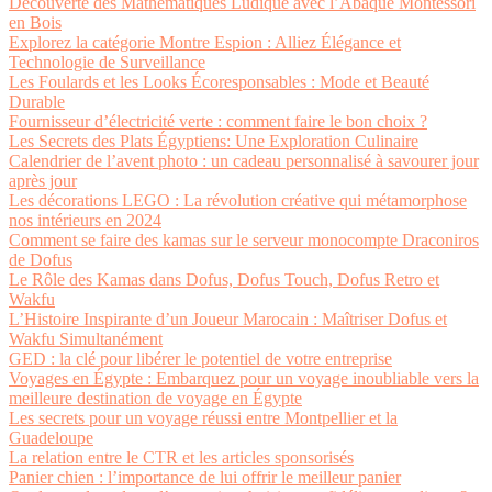
Découverte des Mathématiques Ludique avec l’Abaque Montessori
en Bois
Explorez la catégorie Montre Espion : Alliez Élégance et
Technologie de Surveillance
Les Foulards et les Looks Écoresponsables : Mode et Beauté
Durable
Fournisseur d’électricité verte : comment faire le bon choix ?
Les Secrets des Plats Égyptiens: Une Exploration Culinaire
Calendrier de l’avent photo : un cadeau personnalisé à savourer jour
après jour
Les décorations LEGO : La révolution créative qui métamorphose
nos intérieurs en 2024
Comment se faire des kamas sur le serveur monocompte Draconiros
de Dofus
Le Rôle des Kamas dans Dofus, Dofus Touch, Dofus Retro et
Wakfu
L’Histoire Inspirante d’un Joueur Marocain : Maîtriser Dofus et
Wakfu Simultanément
GED : la clé pour libérer le potentiel de votre entreprise
Voyages en Égypte : Embarquez pour un voyage inoubliable vers la
meilleure destination de voyage en Égypte
Les secrets pour un voyage réussi entre Montpellier et la
Guadeloupe
La relation entre le CTR et les articles sponsorisés
Panier chien : l’importance de lui offrir le meilleur panier