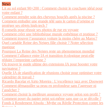
News
Lit au sol enfant 90×200 : Comment choisir le couchage idéal pour
votre enfant ?
Comment prendre soin des cheveux bouclés après la piscine ?
Comment emballer une grande télé sans le carton d’origine et
protéger ses objets high-tech ?
8 conseils pour réussir ses photos de rue en voyage
Comment créer une bibliothèque murale esthétique et pratique ?
Comment trouver l’assurance voiture la moins chère au Maroc?
Quel cartable Reine des Neiges fille choisir ? Notre sélection
magique
Pourquoi La Reine des Neiges reste un phenomenon mondial
Comment l’alliance entre IA et transition écologique peut-elle
réduire l’empreinte carbone ?
Où trouver le guide ultime des extensions IA pour booster votre
navigateur ?
Quelle IA de planification de réunions choisir pour optimiser votre
calendrier de travail ?
Ricardo Bacelar et Airto Moreira : L’excellence jazz avec Dooweet
Comment démaquiller sa peau en profondeur sans l’agresser ni
l’assécher ?
Comment choisir la meilleure assurance voyage selon son profil ?
Comment poser du papier peint soi-même sans que ça se décolle ?
Fonds à Rendement Absolu : Mythe ou Réelle Protection contre les