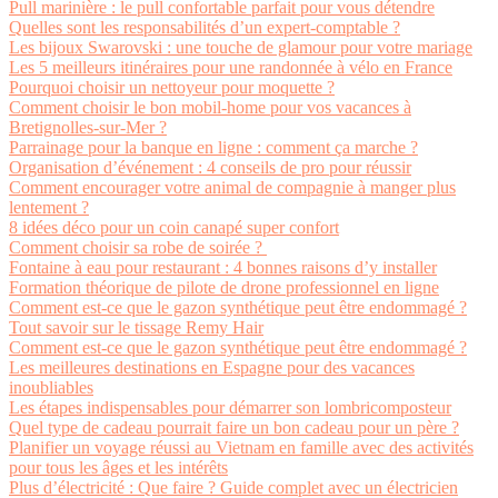
Pull marinière : le pull confortable parfait pour vous détendre
Quelles sont les responsabilités d’un expert-comptable ?
Les bijoux Swarovski : une touche de glamour pour votre mariage
Les 5 meilleurs itinéraires pour une randonnée à vélo en France
Pourquoi choisir un nettoyeur pour moquette ?
Comment choisir le bon mobil-home pour vos vacances à
Bretignolles-sur-Mer ?
Parrainage pour la banque en ligne : comment ça marche ?
Organisation d’événement : 4 conseils de pro pour réussir
Comment encourager votre animal de compagnie à manger plus
lentement ?
8 idées déco pour un coin canapé super confort
Comment choisir sa robe de soirée ?
Fontaine à eau pour restaurant : 4 bonnes raisons d’y installer
Formation théorique de pilote de drone professionnel en ligne
Comment est-ce que le gazon synthétique peut être endommagé ?
Tout savoir sur le tissage Remy Hair
Comment est-ce que le gazon synthétique peut être endommagé ?
Les meilleures destinations en Espagne pour des vacances
inoubliables
Les étapes indispensables pour démarrer son lombricomposteur
Quel type de cadeau pourrait faire un bon cadeau pour un père ?
Planifier un voyage réussi au Vietnam en famille avec des activités
pour tous les âges et les intérêts
Plus d’électricité : Que faire ? Guide complet avec un électricien