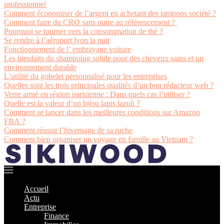
professionnel
Comment économiser de l’argent en achetant des tampons société ?
Comment faire du CRO sans nuire au référencement ?
Pourquoi se tourner vers la consommation de thé ?
Se rendre à l’aéroport lyon la nuit
Fonctionnement de l’ embrayage voiture
Les bienfaits du shampoing solide pour des cheveux sains et un
environnement durable
L’utilité du gobelet personnalisé pour les entreprises
Quelles sont les trois principales qualités d’un bon rédacteur web ?
Verre armé en région parisienne : Dans quels cas l’utiliser ?
Quelle est la valeur d’un bijou lapis lazuli ?
Comment se lancer dans les meilleures conditions sur Amazon
FBA ?
Comment réussir l’hivernage de sa ruche
Comment bien organiser un voyage en famille au Vietnam ?
Accueil
Actu
Entreprise
Finance