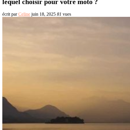
lequel choisir pour votre moto ?
écrit par
Celine
juin 18, 2025
81
vues